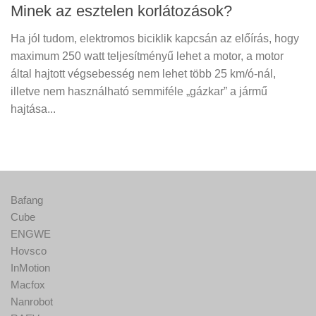
Minek az esztelen korlátozások?
Ha jól tudom, elektromos biciklik kapcsán az előírás, hogy
maximum 250 watt teljesítményű lehet a motor, a motor
által hajtott végsebesség nem lehet több 25 km/ó-nál,
illetve nem használható semmiféle „gázkar” a jármű
hajtása...
Bafang
Cube
ENGWE
Hovsco
InMotion
Macfox
Nanrobot