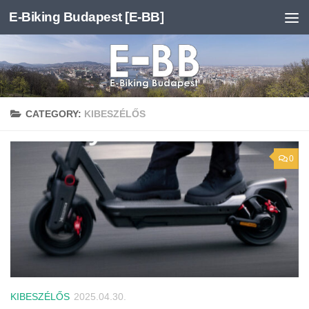
E-Biking Budapest [E-BB]
Skip to content
CATEGORY:
KIBESZÉLŐS
0
KIBESZÉLŐS
2025.04.30.