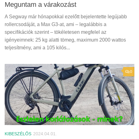
Meguntam a várakozást
A Segway már hónapokkal ezelőtt bejelentette legújabb
rollercsodáját, a Max G3-at, ami – legalábbis a
specifikációk szerint – tökéletesen megfelel az
igényeimnek: 25 kg alatti tömeg, maximum 2000 wattos
teljesítmény, ami a 105 kilós...
0
KIBESZÉLŐS
2024.04.01.