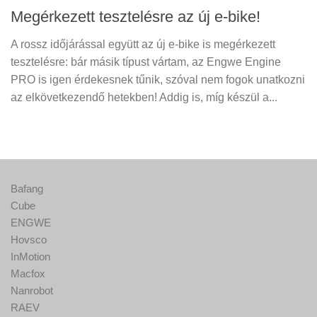
Megérkezett tesztelésre az új e-bike!
A rossz időjárással együtt az új e-bike is megérkezett
tesztelésre: bár másik típust vártam, az Engwe Engine
PRO is igen érdekesnek tűnik, szóval nem fogok unatkozni
az elkövetkezendő hetekben! Addig is, míg készül a...
Bafang
Cube
ENGWE
Hovsco
InMotion
Macfox
Nanrobot
RAEV