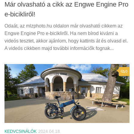
Már olvasható a cikk az Engwe Engine Pro
e-bicikliről!
Odaát, az mlzphoto.hu oldalon már olvasható cikkem az
Engwe Engine Pro e-bicikliről. Ha nem bírod kivárni a
videós tesztet, akkor ajánlom, hogy kattints át és olvasd el.
A videós cikkben majd további informáciők fognak...
0
KEDVCSINÁLÓK
2024.04.18.