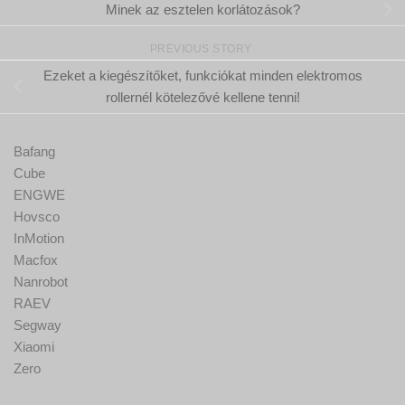
Minek az esztelen korlátozások?
PREVIOUS STORY
Ezeket a kiegészítőket, funkciókat minden elektromos
rollernél kötelezővé kellene tenni!
Bafang
Cube
ENGWE
Hovsco
InMotion
Macfox
Nanrobot
RAEV
Segway
Xiaomi
Zero