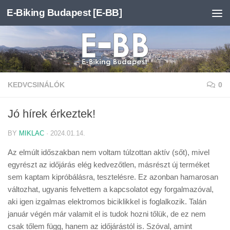
E-Biking Budapest [E-BB]
Skip to content
KEDVCSINÁLÓK
0
Jó hírek érkeztek!
BY
MIKLAC
·
2024.01.14.
Az elmúlt időszakban nem voltam túlzottan aktív (sőt), mivel
egyrészt az időjárás elég kedvezőtlen, másrészt új terméket
sem kaptam kipróbálásra, tesztelésre. Ez azonban hamarosan
változhat, ugyanis felvettem a kapcsolatot egy forgalmazóval,
aki igen izgalmas elektromos biciklikkel is foglalkozik. Talán
január végén már valamit el is tudok hozni tőlük, de ez nem
csak tőlem függ, hanem az időjárástól is. Szóval, amint