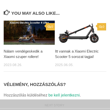
YOU MAY ALSO LIKE...
0
0
Nálam vendégeskedik a
Itt vannak a Xiaomi Electric
Xiaomi szuper rollere!
Scooter 5 sorozat tagjai!
2023.08.26.
2025.06.05.
VÉLEMÉNY, HOZZÁSZÓLÁS?
Hozzászólás küldéséhez
be kell jelentkezni
.
NEXT STORY