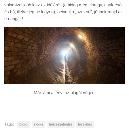
valamivel jobb lesz az időjárás (a hideg még elmegy, csak eső
és hó, illetve jég ne legyen), beindul a „szezon”, jönnek majd az
e-cangák!
Már látni a fényt az alagút végén!
Tags:
bicikli
e-bike
helyzetjelentés
tesztelés