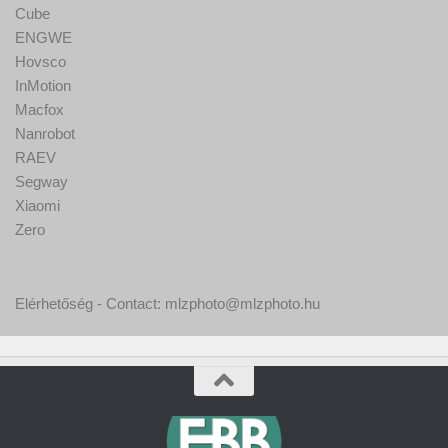
Cube
ENGWE
Hovsco
InMotion
Macfox
Nanrobot
RAEV
Segway
Xiaomi
Zero
Elérhetőség - Contact: mlzphoto@mlzphoto.hu