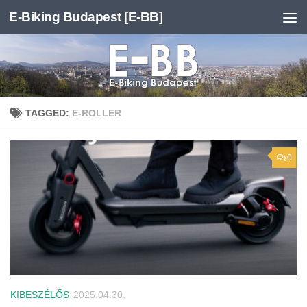
E-Biking Budapest [E-BB]
Skip to content
TAGGED:
E-ROLLER
0
KIBESZÉLŐS
2025.04.30.