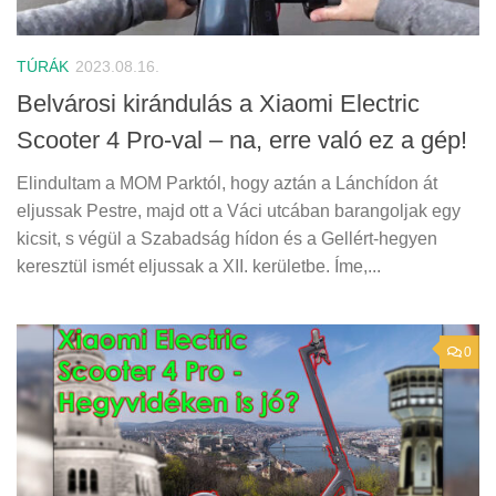
TÚRÁK
2023.08.16.
Belvárosi kirándulás a Xiaomi Electric
Scooter 4 Pro-val – na, erre való ez a gép!
Elindultam a MOM Parktól, hogy aztán a Lánchídon át
eljussak Pestre, majd ott a Váci utcában barangoljak egy
kicsit, s végül a Szabadság hídon és a Gellért-hegyen
keresztül ismét eljussak a XII. kerületbe. Íme,...
0