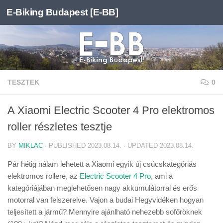
E-Biking Budapest [E-BB]
Skip to content
TESZTEK
0
A Xiaomi Electric Scooter 4 Pro elektromos
roller részletes tesztje
BY
MIKLAC
· PUBLISHED
2023.08.14.
· UPDATED
2023.08.14.
Pár hétig nálam lehetett a Xiaomi egyik új csúcskategóriás
elektromos rollere, az
Electric Scooter 4 Pro
, ami a
kategóriájában meglehetősen nagy akkumulátorral és erős
motorral van felszerelve. Vajon a budai Hegyvidéken hogyan
teljesített a jármű? Mennyire ajánlható nehezebb sofőröknek