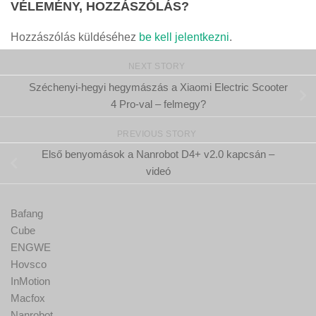
VÉLEMÉNY, HOZZÁSZÓLÁS?
Hozzászólás küldéséhez
be kell jelentkezni
.
NEXT STORY
Széchenyi-hegyi hegymászás a Xiaomi Electric Scooter
4 Pro-val – felmegy?
PREVIOUS STORY
Első benyomások a Nanrobot D4+ v2.0 kapcsán –
videó
Bafang
Cube
ENGWE
Hovsco
InMotion
Macfox
Nanrobot