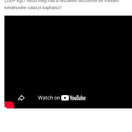
(100+ kg)? Nézd meg róla a részletes tesztemet és minden
kérdésedre választ kaphatsz!