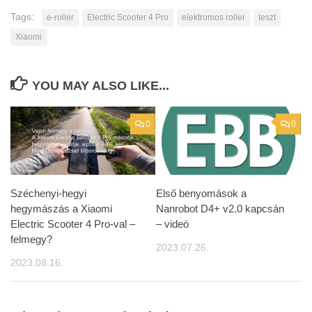
Tags:
e-roller
Electric Scooter 4 Pro
elektromos roller
teszt
Xiaomi
YOU MAY ALSO LIKE...
0
0
Széchenyi-hegyi
Első benyomások a
hegymászás a Xiaomi
Nanrobot D4+ v2.0 kapcsán
Electric Scooter 4 Pro-val –
– videó
felmegy?
2023.07.26.
2023.08.16.