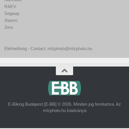
RAEV
Segway
Xiaomi
Zero
Elérhetőség - Contact: mlzphoto@mlzphoto.hu
E-Biking Budapest [E-BB] © 2026. Minden jog fenntartva. Az
mlzphoto.hu kiadványa